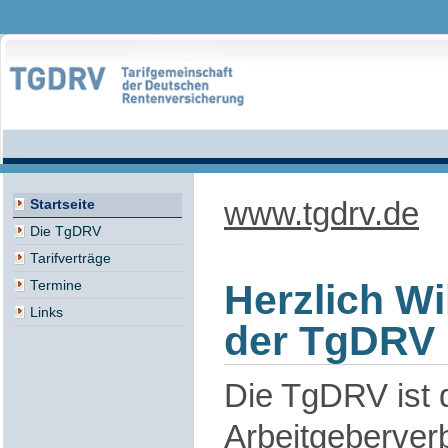
www.tgdrv.de
Startseite
Die TgDRV
Tarifverträge
Herzlich W
Termine
Links
der TgDRV
Die TgDRV ist 
Arbeitgeberver