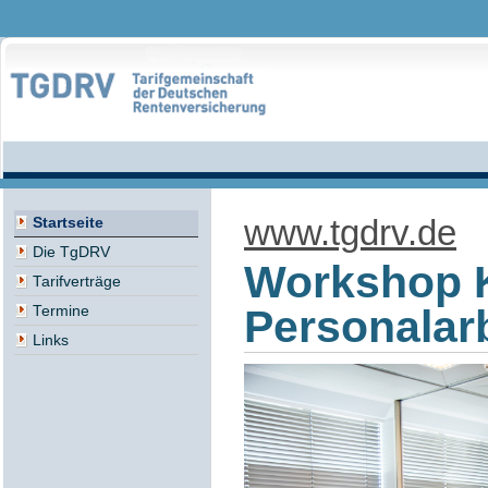
www.tgdrv.de
Startseite
Die TgDRV
Workshop K
Tarifverträge
Personalarb
Termine
Links