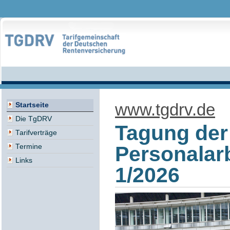
www.tgdrv.de
Startseite
Die TgDRV
Tagung der
Tarifverträge
Personalar
Termine
Links
1/2026