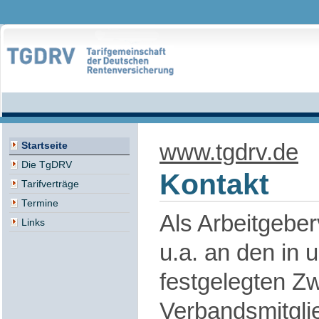
www.tgdrv.de
Startseite
Die TgDRV
Kontakt
Tarifverträge
Termine
Als Arbeitgeber
Links
u.a. an den in 
festgelegten Zw
Verbandsmitgli