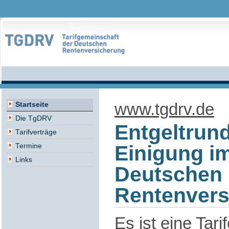
www.tgdrv.de
Startseite
Die TgDRV
Entgeltrund
Tarifverträge
Einigung i
Termine
Links
Deutschen
Rentenvers
Es ist eine Tari