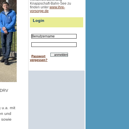
Knappschaft-Bahn-See zu
finden unter
www.ihre-
vorsorge.de
Login
Passwort
vergessen?
r DRV
u.a. mit
en und
 sowie