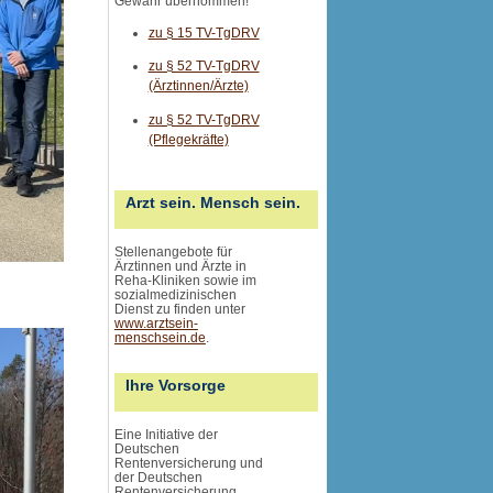
Gewähr übernommen
!
zu § 15 TV-TgDRV
zu § 52 TV-TgDRV
(Ärztinnen/Ärzte)
zu § 52 TV-TgDRV
(Pflegekräfte)
Arzt sein. Mensch sein.
Stellenangebote für
Ärztinnen und Ärzte in
Reha-Kliniken sowie im
sozialmedizinischen
Dienst zu finden unter
www.arztsein-
menschsein.de
.
Ihre Vorsorge
Eine Initiative der
Deutschen
Rentenversicherung und
der Deutschen
Rentenversicherung