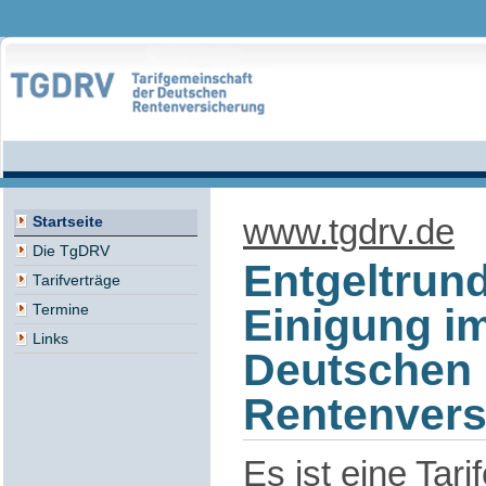
www.tgdrv.de
Startseite
Die TgDRV
Entgeltrund
Tarifverträge
Einigung i
Termine
Links
Deutschen
Rentenvers
Es ist eine Tari