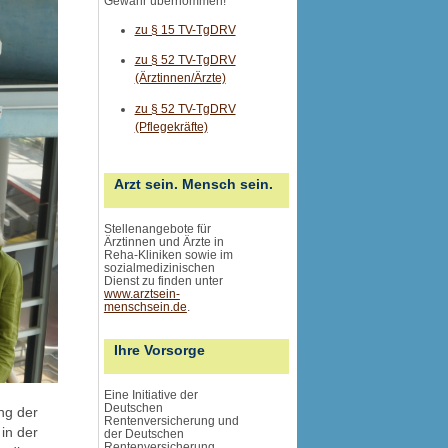
Gewähr übernommen
!
zu § 15 TV-TgDRV
zu § 52 TV-TgDRV
(Ärztinnen/Ärzte)
zu § 52 TV-TgDRV
(Pflegekräfte)
Arzt sein. Mensch sein.
Stellenangebote für
Ärztinnen und Ärzte in
Reha-Kliniken sowie im
sozialmedizinischen
Dienst zu finden unter
www.arztsein-
menschsein.de
.
Ihre Vorsorge
Eine Initiative der
Deutschen
ung der
Rentenversicherung und
in der
der Deutschen
Rentenversicherung