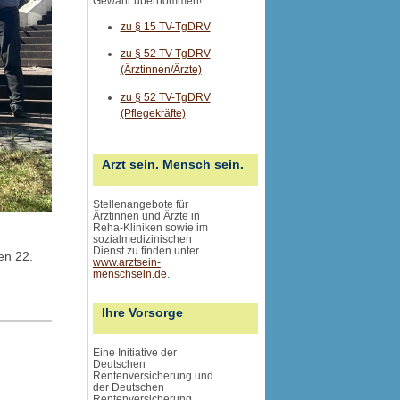
Gewähr übernommen
!
zu § 15 TV-TgDRV
zu § 52 TV-TgDRV
(Ärztinnen/Ärzte)
zu § 52 TV-TgDRV
(Pflegekräfte)
Arzt sein. Mensch sein.
Stellenangebote für
Ärztinnen und Ärzte in
Reha-Kliniken sowie im
sozialmedizinischen
Dienst zu finden unter
en 22.
www.arztsein-
menschsein.de
.
Ihre Vorsorge
Eine Initiative der
Deutschen
Rentenversicherung und
der Deutschen
Rentenversicherung