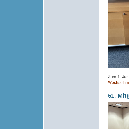
Zum 1. Janu
Wechsel im 
51. Mi