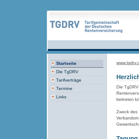
www.tgdrv.
Startseite
Die TgDRV
Herzli
Tarifverträge
Die TgDRV 
Termine
Rentenversi
Links
beitreten k
Zweck des 
Verbandsmit
Gewerkschaf
Tagung 