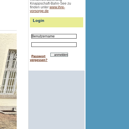
Knappschaft-Bahn-See zu
finden unter
www.ihre-
g
vorsorge.de
Login
Passwort
vergessen?