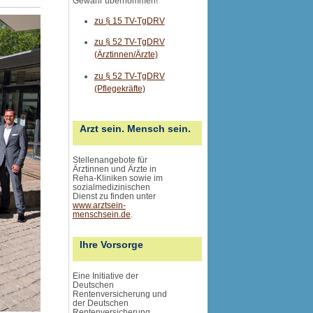
Gewähr übernommen
!
zu § 15 TV-TgDRV
zu § 52 TV-TgDRV
(Ärztinnen/Ärzte)
zu § 52 TV-TgDRV
(Pflegekräfte)
Arzt sein. Mensch sein.
Stellenangebote für
Ärztinnen und Ärzte in
Reha-Kliniken sowie im
sozialmedizinischen
Dienst zu finden unter
www.arztsein-
menschsein.de
.
Ihre Vorsorge
Eine Initiative der
Deutschen
Rentenversicherung und
der Deutschen
Rentenversicherung