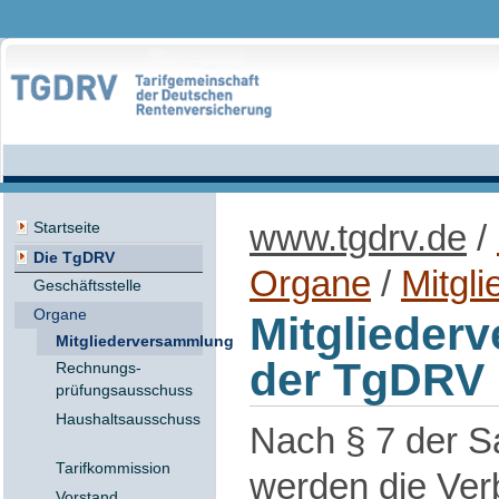
www.tgdrv.de
/
Startseite
Die TgDRV
Organe
/
Mitgl
Geschäftsstelle
Organe
Mitglieder
Mitgliederversammlung
der TgDRV
Rechnungs-
prüfungsausschuss
Haushaltsausschuss
Nach § 7 der 
Tarifkommission
werden die Ver
Vorstand