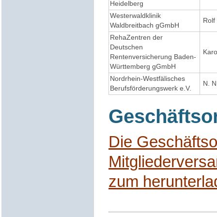
Heidelberg
Westerwaldklinik
Rolf
Waldbreitbach gGmbH
RehaZentren der
Deutschen
Karo
Rentenversicherung Baden-
Württemberg gGmbH
Nordrhein-Westfälisches
N. N
Berufsförderungswerk e.V.
Geschäftso
Die Geschäftso
Mitgliederver
zum herunterl