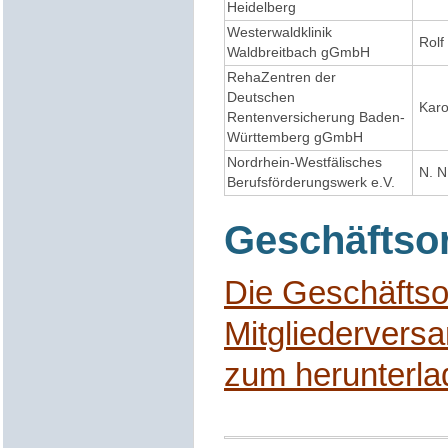
Heidelberg
Westerwaldklinik
Rolf
Waldbreitbach gGmbH
RehaZentren der
Deutschen
Karo
Rentenversicherung Baden-
Württemberg gGmbH
Nordrhein-Westfälisches
N. N
Berufsförderungswerk e.V.
Geschäftso
Die Geschäftso
Mitgliederver
zum herunterl