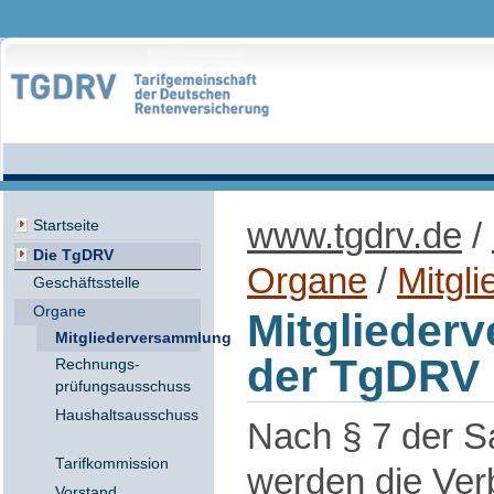
www.tgdrv.de
/
Startseite
Die TgDRV
Organe
/
Mitgl
Geschäftsstelle
Organe
Mitglieder
Mitgliederversammlung
der TgDRV
Rechnungs-
prüfungsausschuss
Haushaltsausschuss
Nach § 7 der 
Tarifkommission
werden die Ver
Vorstand