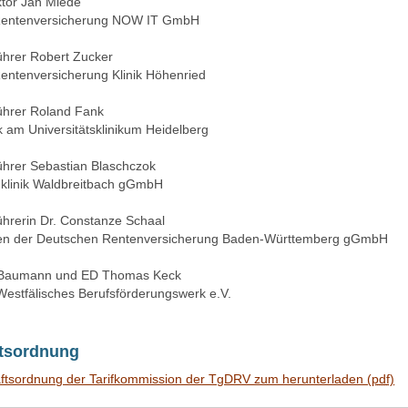
ktor Jan Miede
entenversicherung
NOW
IT GmbH
ührer Robert Zucker
entenversicherung Klinik Höhenried
ührer Roland Fank
k am Universitätsklinikum Heidelberg
ührer Sebastian Blaschczok
klinik Waldbreitbach gGmbH
ührerin Dr. Constanze Schaal
en der Deutschen Rentenversicherung Baden-Württemberg gGmbH
 Baumann und ED Thomas Keck
Westfälisches Berufsförderungswerk e.V.
tsordnung
ftsordnung der Tarifkommission der TgDRV zum herunterladen
(pdf)