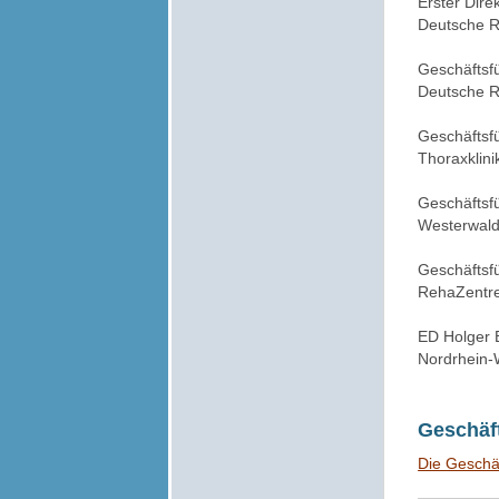
Erster Dire
Deutsche R
Geschäftsf
Deutsche R
Geschäftsf
Thoraxklini
Geschäftsf
Westerwald
Geschäftsf
RehaZentr
ED Holger
Nordrhein-
Geschäf
Die Geschä