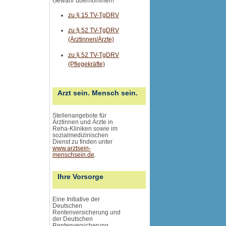
Gewähr übernommen
!
zu § 15 TV-TgDRV
zu § 52 TV-TgDRV
(Ärztinnen/Ärzte)
zu § 52 TV-TgDRV
(Pflegekräfte)
Arzt sein. Mensch sein.
Stellenangebote für
Ärztinnen und Ärzte in
Reha-Kliniken sowie im
sozialmedizinischen
Dienst zu finden unter
www.arztsein-
menschsein.de
.
Ihre Vorsorge
Eine Initiative der
Deutschen
Rentenversicherung und
der Deutschen
Rentenversicherung