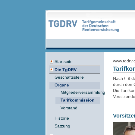
www.tgdrv.
Startseite
Tarifk
Die TgDRV
Geschäftsstelle
Nach § 9 d
durch den G
Organe
Die Tarifko
Mitgliederversammlung
Vorsitzende
Tarifkommission
Vorstand
Vorsitze
Historie
Satzung